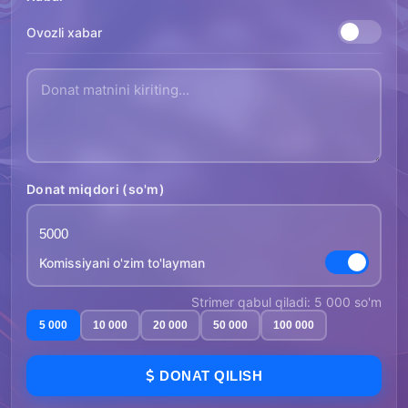
Ovozli xabar
Donat miqdori (so'm)
Komissiyani o'zim to'layman
Strimer qabul qiladi: 5 000 so'm
5 000
10 000
20 000
50 000
100 000
DONAT QILISH