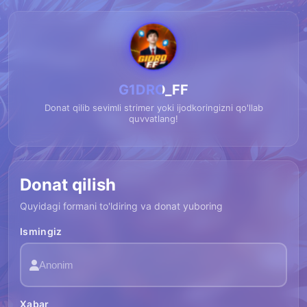
G1DRO_FF
Donat qilib sevimli strimer yoki ijodkoringizni qo'llab
quvvatlang!
Donat qilish
Quyidagi formani to'ldiring va donat yuboring
Ismingiz
Xabar