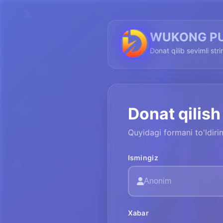
WUKONG P
Donat qilib sevimli str
Donat qilish
Quyidagi formani to'ldir
Ismingiz
Xabar