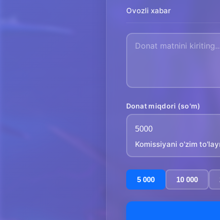
Ovozli xabar
Donat miqdori (so'm)
Komissiyani o'zim to'la
5 000
10 000