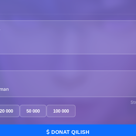
yman
St
20 000
50 000
100 000
DONAT QILISH