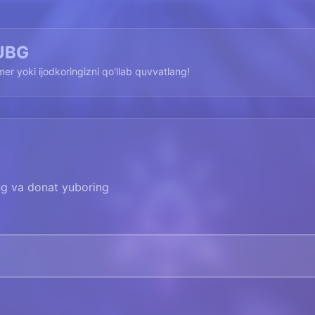
UBG
imer yoki ijodkoringizni qo'llab quvvatlang!
ing va donat yuboring