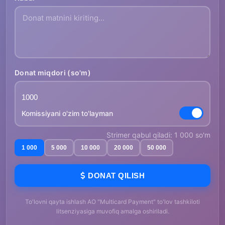
Donat miqdori (so'm)
Komissiyani o'zim to'layman
Strimer qabul qiladi: 1 000 so'm
1 000
5 000
10 000
20 000
50 000
DONAT QILISH
To'lovni qayta ishlash AO "Multicard Payment" to'lov tashkiloti
litsenziyasiga muvofiq amalga oshiriladi.