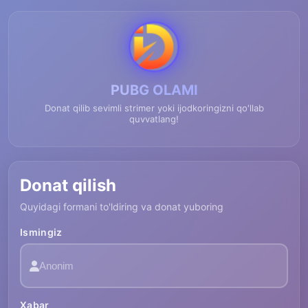
PUBG OLAMI
Donat qilib sevimli strimer yoki ijodkoringizni qo'llab
quvvatlang!
Donat qilish
Quyidagi formani to'ldiring va donat yuboring
Ismingiz
Xabar