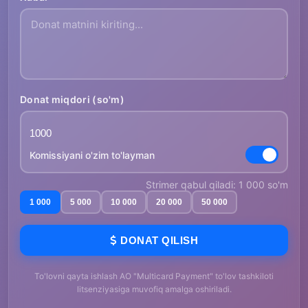
Donat miqdori (so'm)
Komissiyani o'zim to'layman
Strimer qabul qiladi: 1 000 so'm
1 000
5 000
10 000
20 000
50 000
DONAT QILISH
To'lovni qayta ishlash AO "Multicard Payment" to'lov tashkiloti
litsenziyasiga muvofiq amalga oshiriladi.