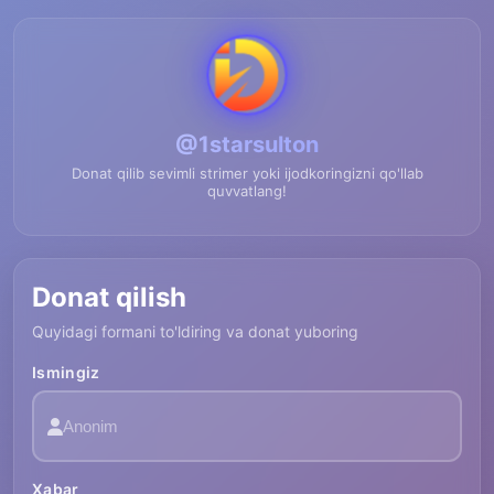
@1starsulton
Donat qilib sevimli strimer yoki ijodkoringizni qo'llab
quvvatlang!
Donat qilish
Quyidagi formani to'ldiring va donat yuboring
Ismingiz
Xabar