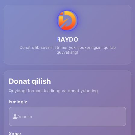
RAYDO
Donat qilib sevimli strimer yoki ijodkoringizni qo'llab
quvvatlang!
Donat qilish
Quyidagi formani to'ldiring va donat yuboring
Ismingiz
Xabar