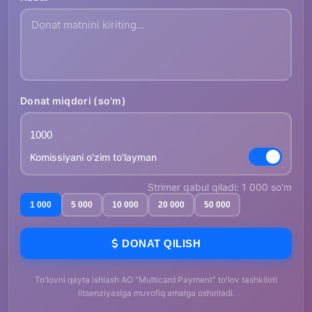
Donat miqdori (so'm)
Komissiyani o'zim to'layman
Strimer qabul qiladi: 1 000 so'm
1 000
5 000
10 000
20 000
50 000
DONAT QILISH
To'lovni qayta ishlash AO "Multicard Payment" to'lov tashkiloti
litsenziyasiga muvofiq amalga oshiriladi.