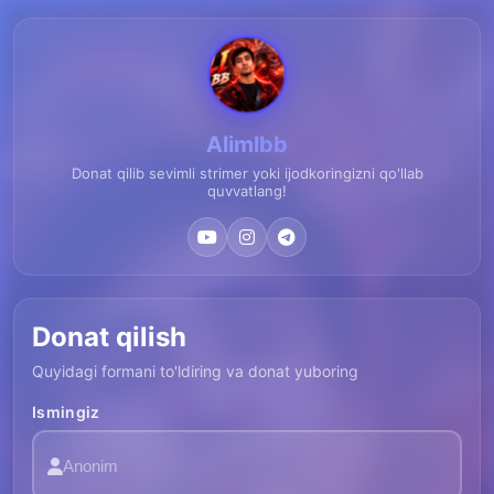
Alimlbb
Donat qilib sevimli strimer yoki ijodkoringizni qo'llab
quvvatlang!
Donat qilish
Quyidagi formani to'ldiring va donat yuboring
Ismingiz