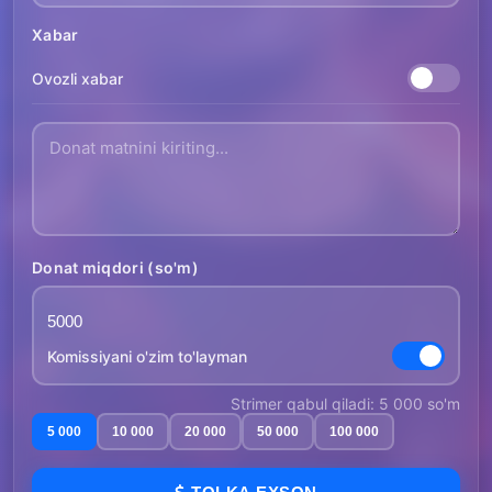
Xabar
Ovozli xabar
Donat miqdori (so'm)
Komissiyani o'zim to'layman
Strimer qabul qiladi: 5 000 so'm
5 000
10 000
20 000
50 000
100 000