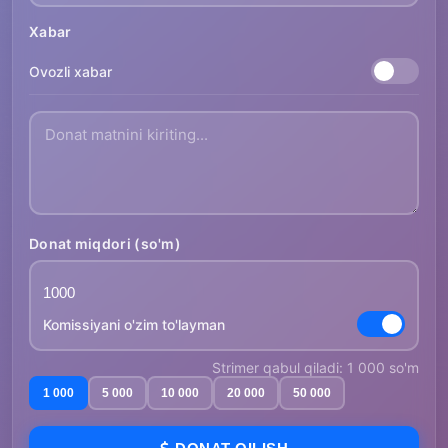
Xabar
Ovozli xabar
Donat miqdori (so'm)
Komissiyani o'zim to'layman
Strimer qabul qiladi: 1 000 so'm
1 000
5 000
10 000
20 000
50 000