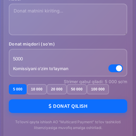
Donat miqdori (so'm)
Komissiyani o'zim to'layman
Strimer qabul qiladi: 5 000 so'm
5 000
10 000
20 000
50 000
100 000
DONAT QILISH
To'lovni qayta ishlash AO "Multicard Payment" to'lov tashkiloti
litsenziyasiga muvofiq amalga oshiriladi.