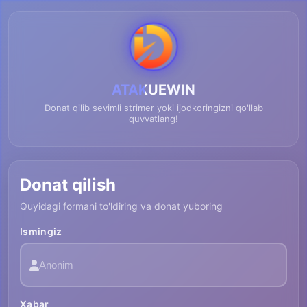
ATAKUEWIN
Donat qilib sevimli strimer yoki ijodkoringizni qo'llab
quvvatlang!
Donat qilish
Quyidagi formani to'ldiring va donat yuboring
Ismingiz
Xabar