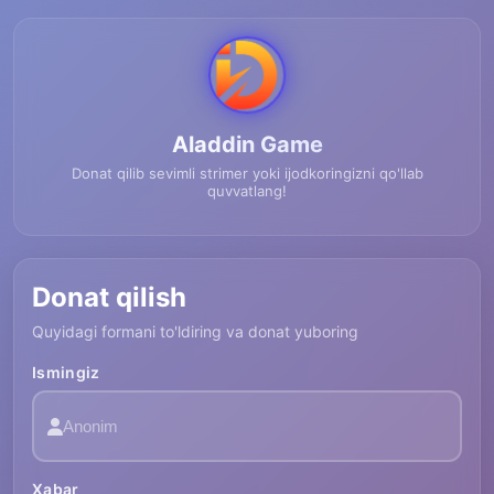
Aladdin Game
Donat qilib sevimli strimer yoki ijodkoringizni qo'llab
quvvatlang!
Donat qilish
Quyidagi formani to'ldiring va donat yuboring
Ismingiz
Xabar