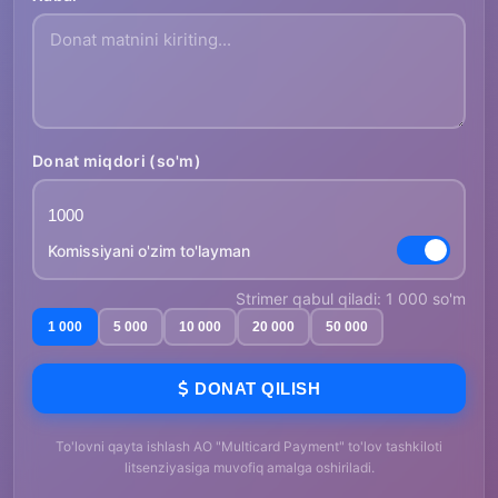
Donat miqdori (so'm)
Komissiyani o'zim to'layman
Strimer qabul qiladi: 1 000 so'm
1 000
5 000
10 000
20 000
50 000
DONAT QILISH
To'lovni qayta ishlash AO "Multicard Payment" to'lov tashkiloti
litsenziyasiga muvofiq amalga oshiriladi.