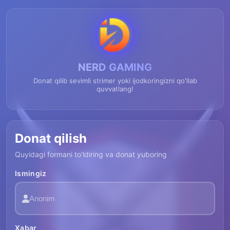
NERD GAMING
Donat qilib sevimli strimer yoki ijodkoringizni qo'llab
quvvatlang!
Donat qilish
Quyidagi formani to'ldiring va donat yuboring
Ismingiz
Xabar