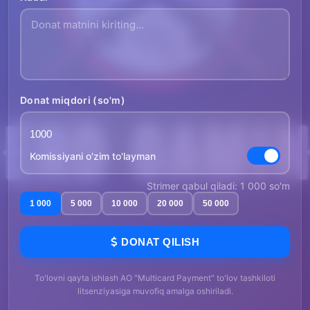
Donat miqdori (so'm)
Komissiyani o'zim to'layman
Strimer qabul qiladi: 1 000 so'm
1 000
5 000
10 000
20 000
50 000
DONAT QILISH
To'lovni qayta ishlash AO "Multicard Payment" to'lov tashkiloti
litsenziyasiga muvofiq amalga oshiriladi.