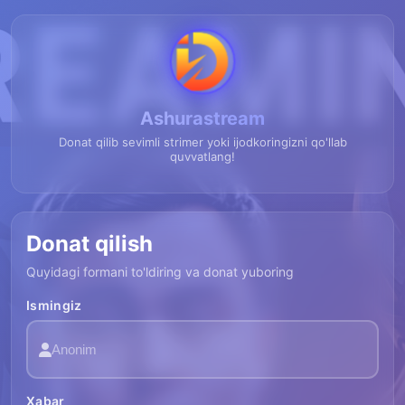
Ashurastream
Donat qilib sevimli strimer yoki ijodkoringizni qo'llab
quvvatlang!
Donat qilish
Quyidagi formani to'ldiring va donat yuboring
Ismingiz
Xabar