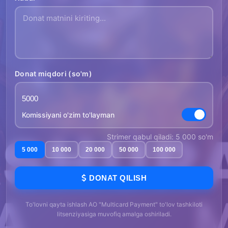
Donat miqdori (so'm)
Komissiyani o'zim to'layman
Strimer qabul qiladi: 5 000 so'm
5 000
10 000
20 000
50 000
100 000
DONAT QILISH
To'lovni qayta ishlash AO "Multicard Payment" to'lov tashkiloti
litsenziyasiga muvofiq amalga oshiriladi.