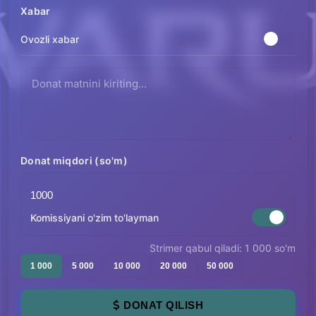
Xabar
Ovozli xabar
Donat miqdori (so'm)
Komissiyani o'zim to'layman
Strimer qabul qiladi: 1 000 so'm
1 000
5 000
10 000
20 000
50 000
DONAT QILISH