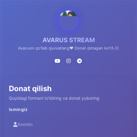
AVARUS STREAM
Avarusni qo’llab quvvatlang❤️ Donat qimagan ko’t🫰🏻
Donat qilish
Quyidagi formani to'ldiring va donat yuboring
Ismingiz