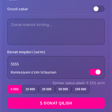
Ovozli xabar
Donat miqdori (so'm)
Komissiyani o'zim to'layman
Strimer qabul qiladi: 5 555 so'm
5 555
10 000
20 000
50 000
100 000
DONAT QILISH