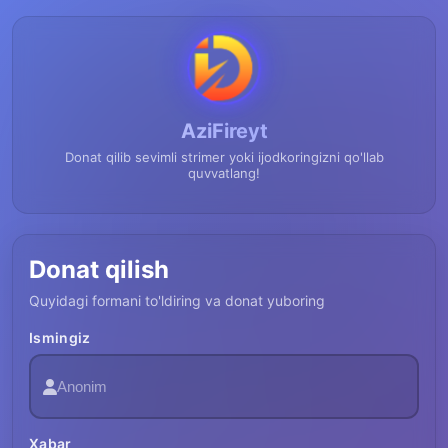
AziFireyt
Donat qilib sevimli strimer yoki ijodkoringizni qo'llab
quvvatlang!
Donat qilish
Quyidagi formani to'ldiring va donat yuboring
Ismingiz
Xabar