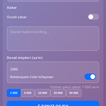
Xabar
Ovozli xabar
Donat miqdori (so'm)
Komissiyani o'zim to'layman
Strimer qabul qiladi: 1 000 so'm
1 000
5 000
10 000
20 000
50 000