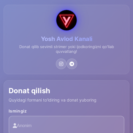
Yosh Avlod Kanali
Donat qilib sevimli strimer yoki ijodkoringizni qo'llab
quvvatlang!
Donat qilish
Quyidagi formani to'ldiring va donat yuboring
Ismingiz