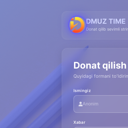
DMUZ TIME
Donat qilib sevimli str
Donat qilish
Quyidagi formani to'ldir
Ismingiz
Xabar