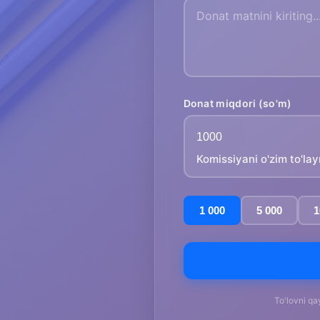
Donat miqdori (so'm)
Komissiyani o'zim to'la
1 000
5 000
1
To'lovni qa