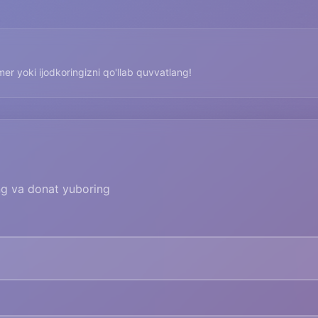
imer yoki ijodkoringizni qo'llab quvvatlang!
ing va donat yuboring