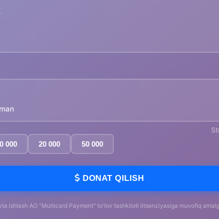
yman
St
0 000
20 000
50 000
DONAT QILISH
yta ishlash AO "Multicard Payment" to'lov tashkiloti litsenziyasiga muvofiq amalga