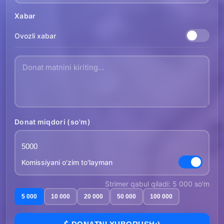
Xabar
Ovozli xabar
Donat miqdori (so'm)
Komissiyani o'zim to'layman
Strimer qabul qiladi: 5 000 so'm
5 000
10 000
20 000
50 000
100 000