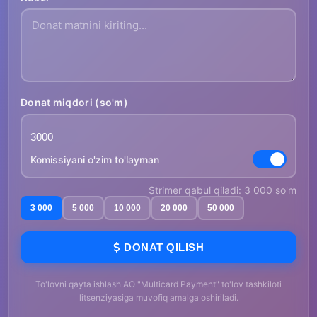
Donat miqdori (so'm)
Komissiyani o'zim to'layman
Strimer qabul qiladi: 3 000 so'm
3 000
5 000
10 000
20 000
50 000
DONAT QILISH
To'lovni qayta ishlash AO "Multicard Payment" to'lov tashkiloti
litsenziyasiga muvofiq amalga oshiriladi.