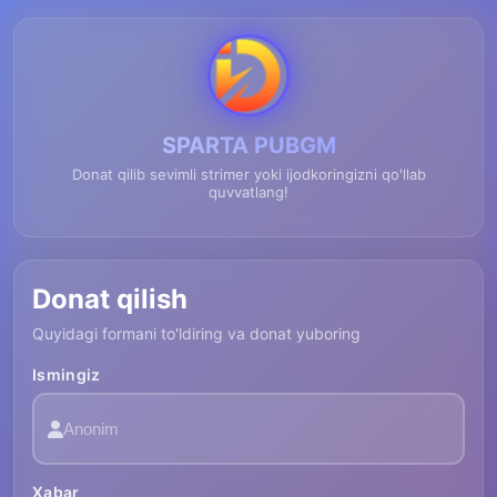
SPARTA PUBGM
Donat qilib sevimli strimer yoki ijodkoringizni qo'llab
quvvatlang!
Donat qilish
Quyidagi formani to'ldiring va donat yuboring
Ismingiz
Xabar