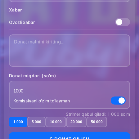
Xabar
Ovozli xabar
Donat miqdori (so'm)
Komissiyani o'zim to'layman
Strimer qabul qiladi: 1 000 so'm
1 000
5 000
10 000
20 000
50 000