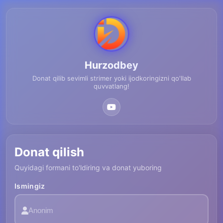
Hurzodbey
Donat qilib sevimli strimer yoki ijodkoringizni qo'llab
quvvatlang!
Donat qilish
Quyidagi formani to'ldiring va donat yuboring
Ismingiz