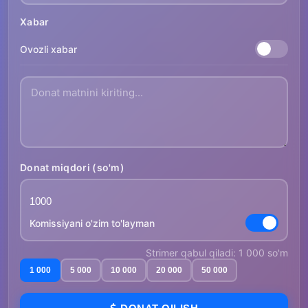
Xabar
Ovozli xabar
Donat miqdori (so'm)
Komissiyani o'zim to'layman
Strimer qabul qiladi: 1 000 so'm
1 000
5 000
10 000
20 000
50 000