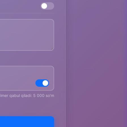
rimer qabul qiladi: 5 000 so'm