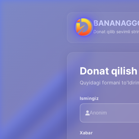
BANANAGG
Donat qilib sevimli str
Donat qilish
Quyidagi formani to'ldir
Ismingiz
Xabar