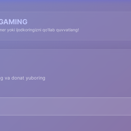
GAMING
imer yoki ijodkoringizni qo'llab quvvatlang!
ing va donat yuboring