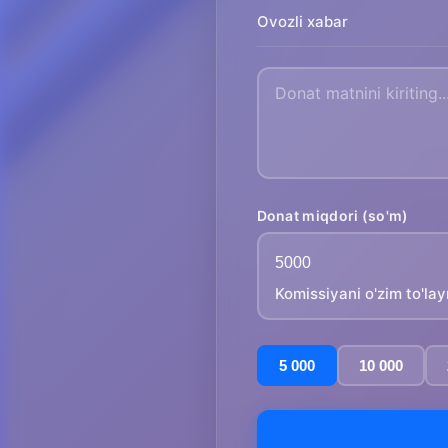
Ovozli xabar
Donat miqdori (so'm)
Komissiyani o'zim to'la
5 000
10 000