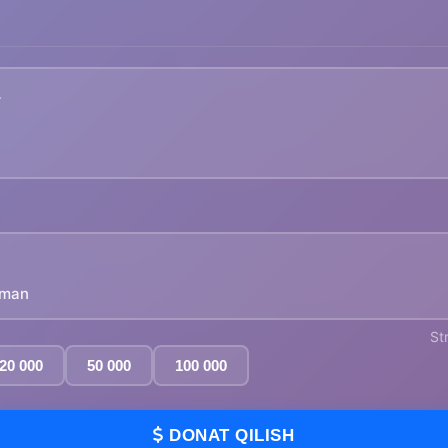
yman
St
20 000
50 000
100 000
DONAT QILISH