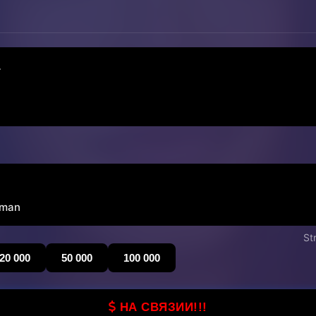
yman
St
20 000
50 000
100 000
НА СВЯЗИИ!!!