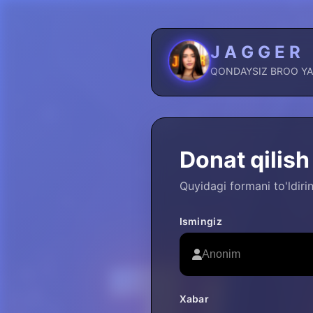
J A G G E R
QONDAYSIZ BROO YAN
Donat qilish
Quyidagi formani to'ldir
Ismingiz
Xabar