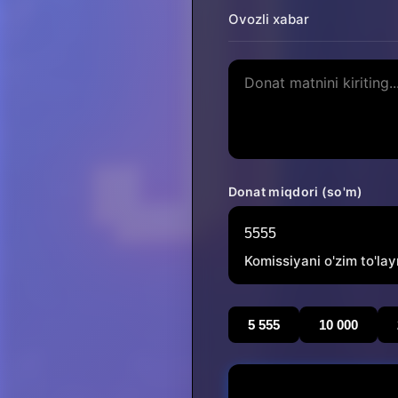
Ovozli xabar
Donat miqdori (so'm)
Komissiyani o'zim to'la
5 555
10 000