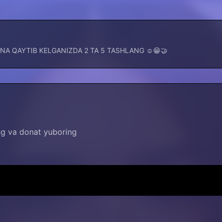
A QAYTIB KELGANIZDA 2 TA 5 TASHLANG ☺️😁🤝
ing va donat yuboring