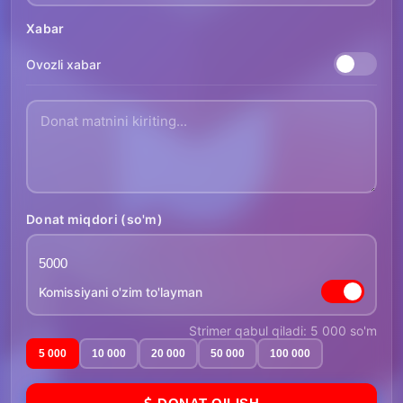
Xabar
Ovozli xabar
Donat miqdori (so'm)
Komissiyani o'zim to'layman
Strimer qabul qiladi: 5 000 so'm
5 000
10 000
20 000
50 000
100 000