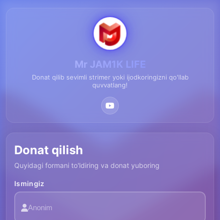
Mr JAM1K LIFE
Donat qilib sevimli strimer yoki ijodkoringizni qo'llab
quvvatlang!
Donat qilish
Quyidagi formani to'ldiring va donat yuboring
Ismingiz