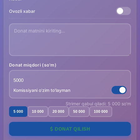
Ovozli xabar
Donat miqdori (so'm)
Komissiyani o'zim to'layman
Strimer qabul qiladi: 5 000 so'm
5 000
10 000
20 000
50 000
100 000
DONAT QILISH