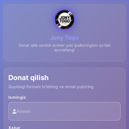
Jony Togo
Donat qilib sevimli strimer yoki ijodkoringizni qo'llab
quvvatlang!
Donat qilish
Quyidagi formani to'ldiring va donat yuboring
Ismingiz
Xabar