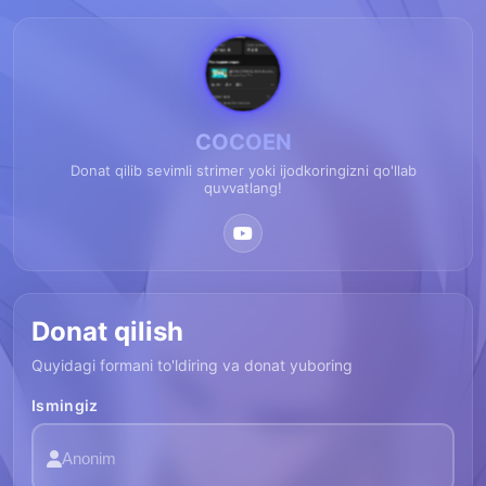
COCOEN
Donat qilib sevimli strimer yoki ijodkoringizni qo'llab
quvvatlang!
Donat qilish
Quyidagi formani to'ldiring va donat yuboring
Ismingiz