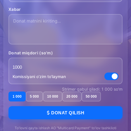
Xabar
Donat miqdori (so'm)
Komissiyani o'zim to'layman
Strimer qabul qiladi: 1 000 so'm
1 000
5 000
10 000
20 000
50 000
DONAT QILISH
To'lovni qayta ishlash AO "Multicard Payment" to'lov tashkiloti