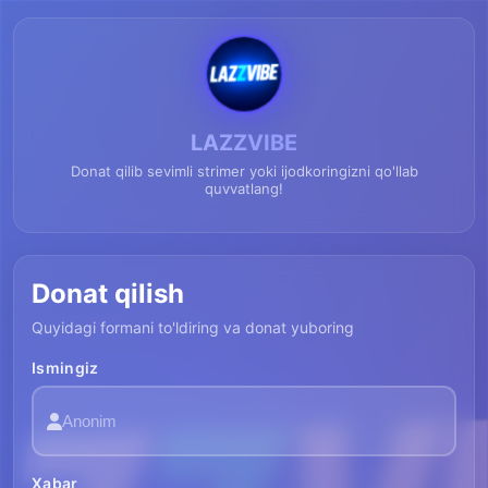
LAZZVIBE
Donat qilib sevimli strimer yoki ijodkoringizni qo'llab
quvvatlang!
Donat qilish
Quyidagi formani to'ldiring va donat yuboring
Ismingiz
Xabar