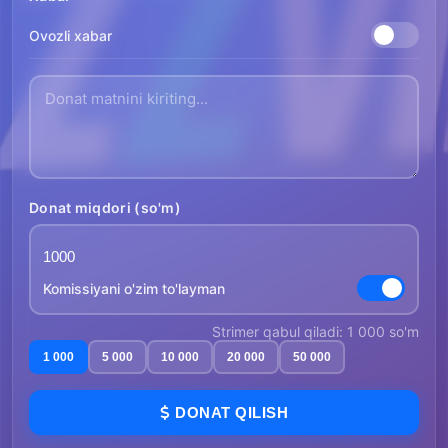
Ovozli xabar
Donat miqdori (so'm)
Komissiyani o'zim to'layman
Strimer qabul qiladi: 1 000 so'm
1 000
5 000
10 000
20 000
50 000
DONAT QILISH