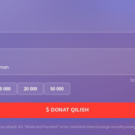
yman
St
0 000
20 000
50 000
DONAT QILISH
yta ishlash AO "Multicard Payment" to'lov tashkiloti litsenziyasiga muvofiq amalga