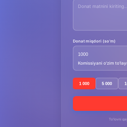
Donat miqdori (so'm)
Komissiyani o'zim to'la
1 000
5 000
1
To'lovni qa