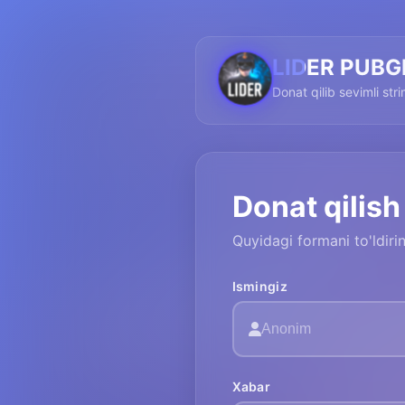
LIDER PUB
Donat qilib sevimli str
Donat qilish
Quyidagi formani to'ldir
Ismingiz
Xabar