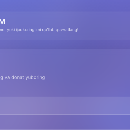
GM
imer yoki ijodkoringizni qo'llab quvvatlang!
ing va donat yuboring