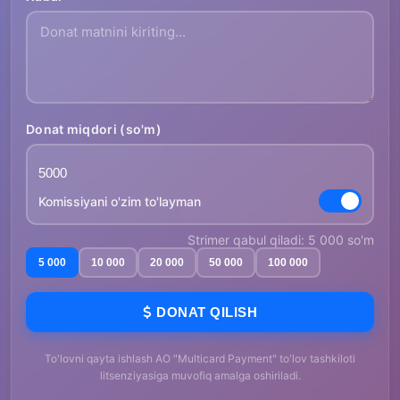
Donat miqdori (so'm)
Komissiyani o'zim to'layman
Strimer qabul qiladi: 5 000 so'm
5 000
10 000
20 000
50 000
100 000
DONAT QILISH
To'lovni qayta ishlash AO "Multicard Payment" to'lov tashkiloti
litsenziyasiga muvofiq amalga oshiriladi.