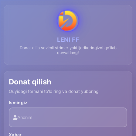
LENI FF
Donat qilib sevimli strimer yoki ijodkoringizni qo'llab
quvvatlang!
Donat qilish
Quyidagi formani to'ldiring va donat yuboring
Ismingiz
Xabar