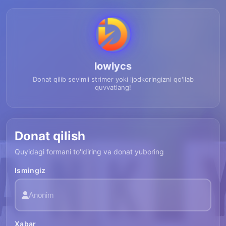
lowlycs
Donat qilib sevimli strimer yoki ijodkoringizni qo'llab
quvvatlang!
Donat qilish
Quyidagi formani to'ldiring va donat yuboring
Ismingiz
Xabar