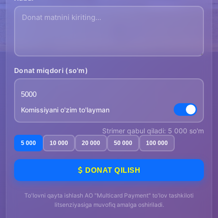
Donat miqdori (so'm)
Komissiyani o'zim to'layman
Strimer qabul qiladi: 5 000 so'm
5 000
10 000
20 000
50 000
100 000
DONAT QILISH
To'lovni qayta ishlash AO "Multicard Payment" to'lov tashkiloti
litsenziyasiga muvofiq amalga oshiriladi.