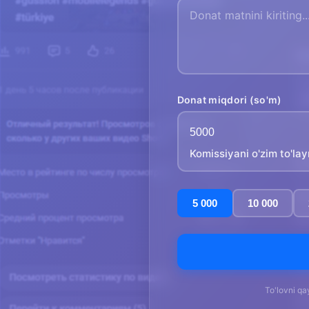
Donat miqdori (so'm)
Komissiyani o'zim to'la
5 000
10 000
To'lovni qa