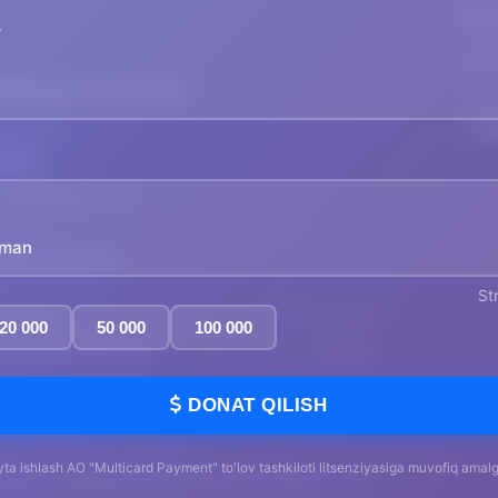
yman
St
20 000
50 000
100 000
DONAT QILISH
yta ishlash AO "Multicard Payment" to'lov tashkiloti litsenziyasiga muvofiq amalga