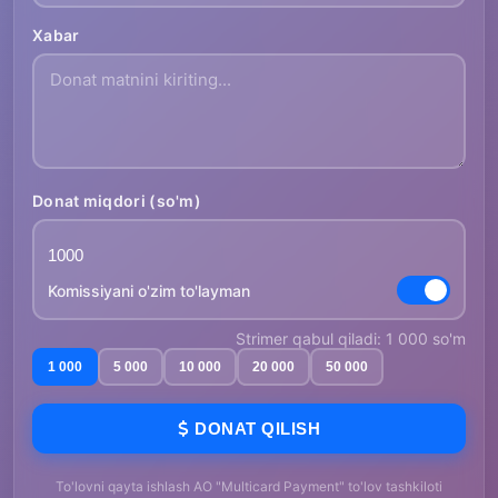
Xabar
Donat miqdori (so'm)
Komissiyani o'zim to'layman
Strimer qabul qiladi: 1 000 so'm
1 000
5 000
10 000
20 000
50 000
DONAT QILISH
To'lovni qayta ishlash AO "Multicard Payment" to'lov tashkiloti