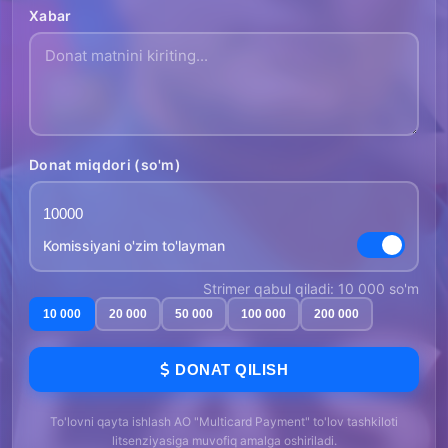
Xabar
Donat miqdori (so'm)
Komissiyani o'zim to'layman
Strimer qabul qiladi: 10 000 so'm
10 000
20 000
50 000
100 000
200 000
DONAT QILISH
To'lovni qayta ishlash AO "Multicard Payment" to'lov tashkiloti
litsenziyasiga muvofiq amalga oshiriladi.