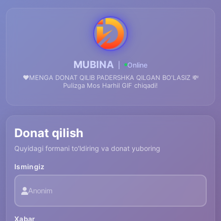
MUBINA
|
Online
❤️MENGA DONAT QILIB PADERSHKA QILGAN BO'LASIZ 💸
Pulizga Mos Harhil GIF chiqadi!
Donat qilish
Quyidagi formani to'ldiring va donat yuboring
Ismingiz
Xabar