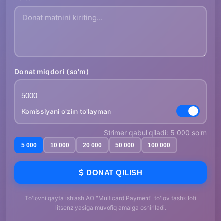
Donat miqdori (so'm)
Komissiyani o'zim to'layman
Strimer qabul qiladi: 5 000 so'm
5 000
10 000
20 000
50 000
100 000
DONAT QILISH
To'lovni qayta ishlash AO "Multicard Payment" to'lov tashkiloti
litsenziyasiga muvofiq amalga oshiriladi.