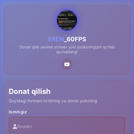
EREN_60FPS
Donat qilib sevimli strimer yoki ijodkoringizni qo'llab
quvvatlang!
Donat qilish
Quyidagi formani to'ldiring va donat yuboring
Ismingiz