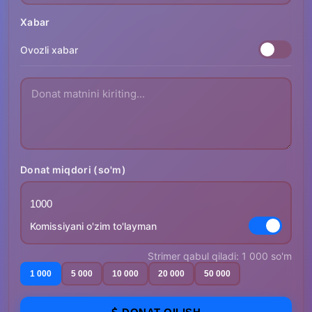
Xabar
Ovozli xabar
Donat miqdori (so'm)
Komissiyani o'zim to'layman
Strimer qabul qiladi: 1 000 so'm
1 000
5 000
10 000
20 000
50 000