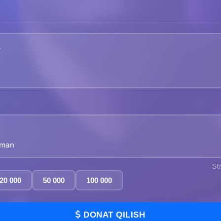
yman
St
20 000
50 000
100 000
DONAT QILISH