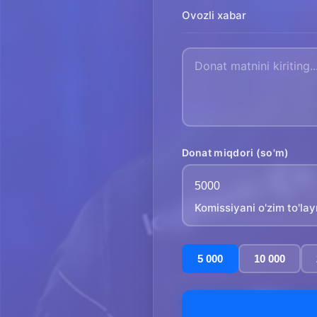
Ovozli xabar
Donat miqdori (so'm)
Komissiyani o'zim to'la
5 000
10 000