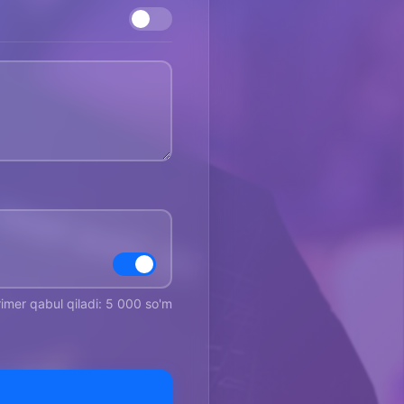
rimer qabul qiladi: 5 000 so'm