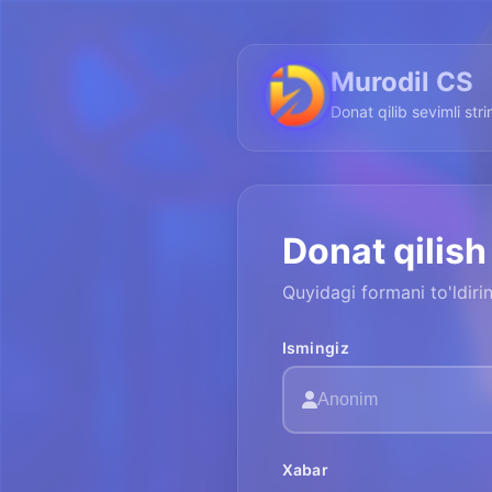
Murodil CS
Donat qilib sevimli str
Donat qilish
Quyidagi formani to'ldir
Ismingiz
Xabar