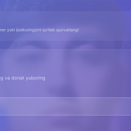
imer yoki ijodkoringizni qo'llab quvvatlang!
ing va donat yuboring