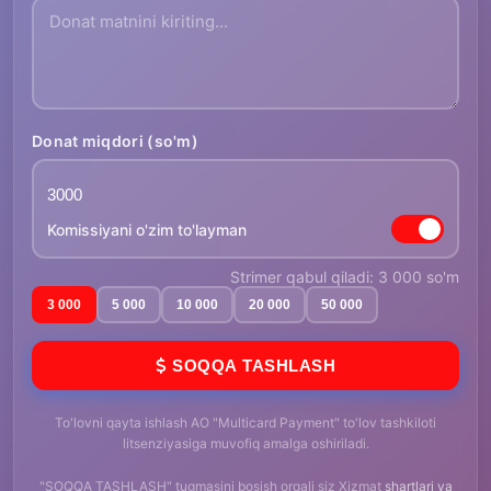
Donat miqdori (so'm)
Komissiyani o'zim to'layman
Strimer qabul qiladi: 3 000 so'm
3 000
5 000
10 000
20 000
50 000
SOQQA TASHLASH
To'lovni qayta ishlash AO "Multicard Payment" to'lov tashkiloti
litsenziyasiga muvofiq amalga oshiriladi.
"SOQQA TASHLASH" tugmasini bosish orqali siz Xizmat
shartlari va