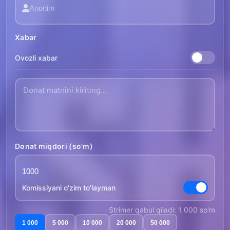
Xabar
Ovozli xabar
Donat miqdori (so'm)
Komissiyani o'zim to'layman
Strimer qabul qiladi: 1 000 so'm
1 000
5 000
10 000
20 000
50 000