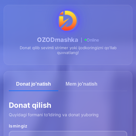
OZODmashka
|
Online
Donat qilib sevimli strimer yoki ijodkoringizni qo'llab
quvvatlang!
Donat jo'natish
Mem jo'natish
Donat qilish
Quyidagi formani to'ldiring va donat yuboring
Ismingiz