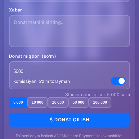
Xabar
Donat miqdori (so'm)
Komissiyani o'zim to'layman
Strimer qabul qiladi: 5 000 so'm
5 000
10 000
20 000
50 000
100 000
DONAT QILISH
To'lovni qayta ishlash AO "Multicard Payment" to'lov tashkiloti