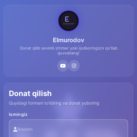
Elmurodov
Donat qilib sevimli strimer yoki ijodkoringizni qo'llab
quvvatlang!
Donat qilish
Quyidagi formani to'ldiring va donat yuboring
Ismingiz