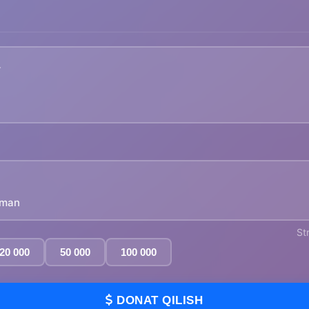
yman
St
20 000
50 000
100 000
DONAT QILISH