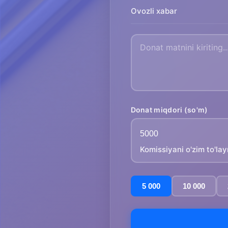
Ovozli xabar
Donat miqdori (so'm)
Komissiyani o'zim to'la
5 000
10 000