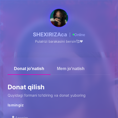
SHEXIRIZAca
|
Online
Pulalrizi barakasini bersin🥰❤️
Donat jo'natish
Mem jo'natish
Donat qilish
Quyidagi formani to'ldiring va donat yuboring
Ismingiz