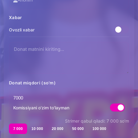
Xabar
Ovozli xabar
Donat miqdori (so'm)
Komissiyani o'zim to'layman
Strimer qabul qiladi: 7 000 so'm
7 000
10 000
20 000
50 000
100 000