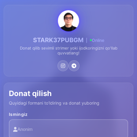
STARK37PUBGM
|
Online
Donat qilib sevimli strimer yoki ijodkoringizni qo'llab
quvvatlang!
Donat qilish
Quyidagi formani to'ldiring va donat yuboring
Ismingiz