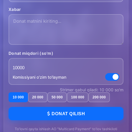
Xabar
Donat miqdori (so'm)
Komissiyani o'zim to'layman
Strimer qabul qiladi: 10 000 so'm
10 000
20 000
50 000
100 000
200 000
DONAT QILISH
To'lovni qayta ishlash AO "Multicard Payment" to'lov tashkiloti