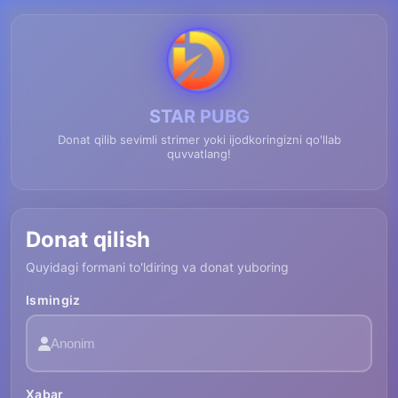
STAR PUBG
Donat qilib sevimli strimer yoki ijodkoringizni qo'llab
quvvatlang!
Donat qilish
Quyidagi formani to'ldiring va donat yuboring
Ismingiz
Xabar