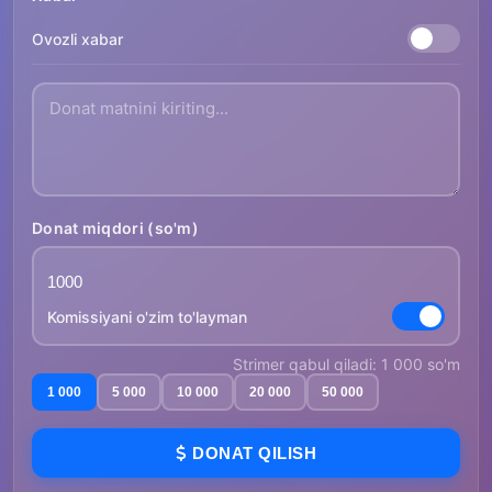
Ovozli xabar
Donat miqdori (so'm)
Komissiyani o'zim to'layman
Strimer qabul qiladi: 1 000 so'm
1 000
5 000
10 000
20 000
50 000
DONAT QILISH