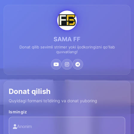
SAMA FF
Donat qilib sevimli strimer yoki ijodkoringizni qo'llab
quvvatlang!
Donat qilish
Quyidagi formani to'ldiring va donat yuboring
Ismingiz