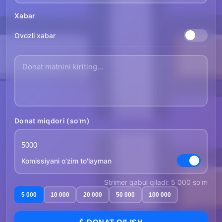
Xabar
Ovozli xabar
Donat miqdori (so'm)
Komissiyani o'zim to'layman
Strimer qabul qiladi: 5 000 so'm
5 000
10 000
20 000
50 000
100 000