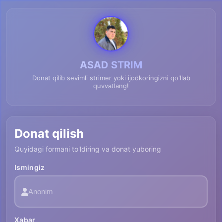
ASAD STRIM
Donat qilib sevimli strimer yoki ijodkoringizni qo'llab
quvvatlang!
Donat qilish
Quyidagi formani to'ldiring va donat yuboring
Ismingiz
Xabar