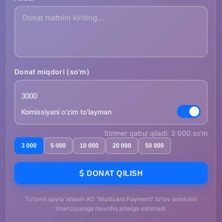
Donat miqdori (so'm)
Komissiyani o'zim to'layman
Strimer qabul qiladi: 3 000 so'm
3 000
5 000
10 000
20 000
50 000
DONAT QILISH
To'lovni qayta ishlash AO "Multicard Payment" to'lov tashkiloti
litsenziyasiga muvofiq amalga oshiriladi.