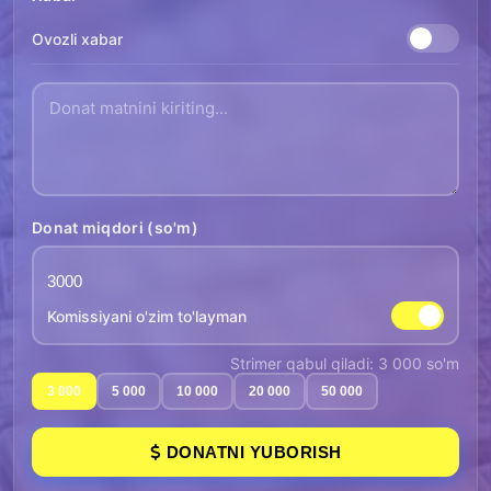
Ovozli xabar
Donat miqdori (so'm)
Komissiyani o'zim to'layman
Strimer qabul qiladi: 3 000 so'm
3 000
5 000
10 000
20 000
50 000
DONATNI YUBORISH