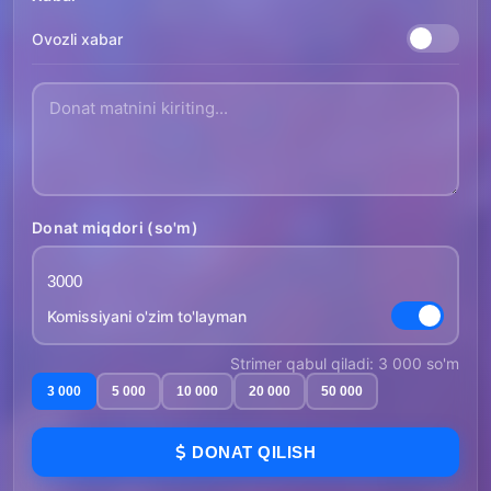
Ovozli xabar
Donat miqdori (so'm)
Komissiyani o'zim to'layman
Strimer qabul qiladi: 3 000 so'm
3 000
5 000
10 000
20 000
50 000
DONAT QILISH