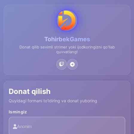
TohirbekGames
Donat qilib sevimli strimer yoki ijodkoringizni qo'llab
quvvatlang!
Donat qilish
Quyidagi formani to'ldiring va donat yuboring
Ismingiz