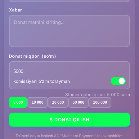
Xabar
Donat miqdori (so'm)
Komissiyani o'zim to'layman
Strimer qabul qiladi: 5 000 so'm
5 000
10 000
20 000
50 000
100 000
DONAT QILISH
To'lovni qayta ishlash AO "Multicard Payment" to'lov tashkiloti