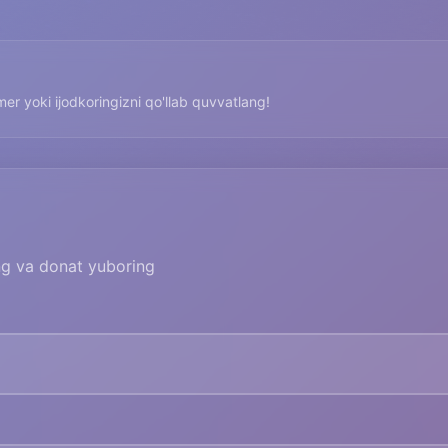
imer yoki ijodkoringizni qo'llab quvvatlang!
ing va donat yuboring