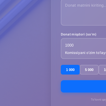
Donat miqdori (so'm)
Komissiyani o'zim to'la
1 000
5 000
1
To'lovni qa