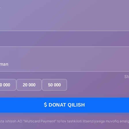
yman
St
0 000
20 000
50 000
DONAT QILISH
yta ishlash AO "Multicard Payment" to'lov tashkiloti litsenziyasiga muvofiq amalga