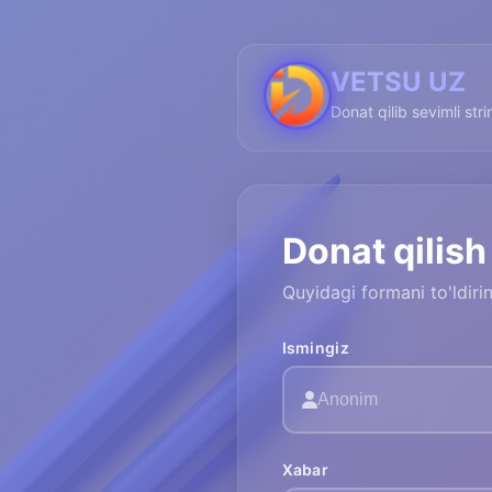
VETSU UZ
Donat qilib sevimli str
Donat qilish
Quyidagi formani to'ldir
Ismingiz
Xabar