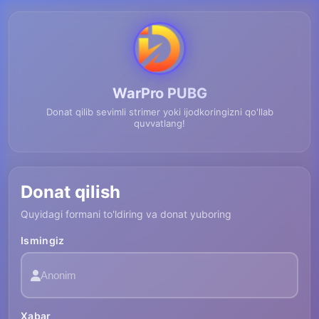
WarPro PUBG
Donat qilib sevimli strimer yoki ijodkoringizni qo'llab
quvvatlang!
Donat qilish
Quyidagi formani to'ldiring va donat yuboring
Ismingiz
Xabar