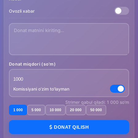
Ovozli xabar
Donat miqdori (so'm)
Komissiyani o'zim to'layman
Strimer qabul qiladi: 1 000 so'm
1 000
5 000
10 000
20 000
50 000
DONAT QILISH