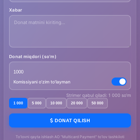
Xabar
Donat miqdori (so'm)
Komissiyani o'zim to'layman
Strimer qabul qiladi: 1 000 so'm
1 000
5 000
10 000
20 000
50 000
DONAT QILISH
To'lovni qayta ishlash AO "Multicard Payment" to'lov tashkiloti