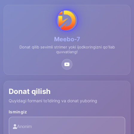
Meebo-7
Donat qilib sevimli strimer yoki ijodkoringizni qo'llab
quvvatlang!
Donat qilish
Quyidagi formani to'ldiring va donat yuboring
Ismingiz