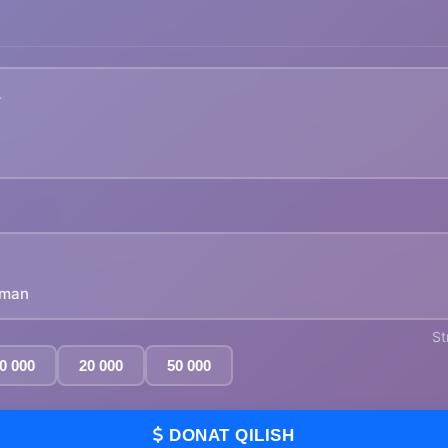
yman
St
0 000
20 000
50 000
DONAT QILISH