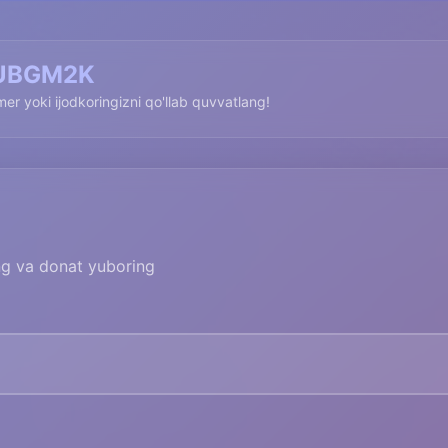
UBGM2K
imer yoki ijodkoringizni qo'llab quvvatlang!
ing va donat yuboring