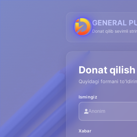
GENERAL P
Donat qilib sevimli str
Donat qilish
Quyidagi formani to'ldir
Ismingiz
Xabar