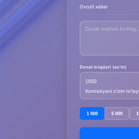
Ovozli xabar
Donat miqdori (so'm)
Komissiyani o'zim to'la
1 000
5 000
1